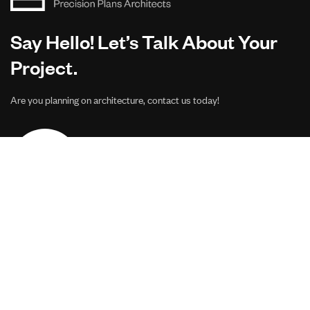
Say Hello! Let’s Talk About Your
Project.
Are you planning on architecture, contact us today!
CONTACT US
Address Studios
206 Mail Parking Nuages, 14529 Levallois-Perret,