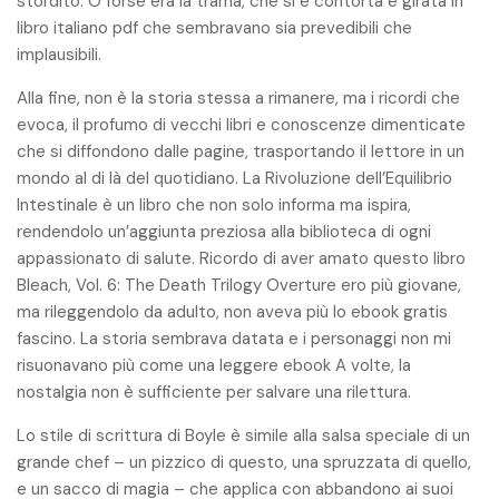
stordito. O forse era la trama, che si è contorta e girata in
libro italiano pdf che sembravano sia prevedibili che
implausibili.
Alla fine, non è la storia stessa a rimanere, ma i ricordi che
evoca, il profumo di vecchi libri e conoscenze dimenticate
che si diffondono dalle pagine, trasportando il lettore in un
mondo al di là del quotidiano. La Rivoluzione dell’Equilibrio
Intestinale è un libro che non solo informa ma ispira,
rendendolo un’aggiunta preziosa alla biblioteca di ogni
appassionato di salute. Ricordo di aver amato questo libro
Bleach, Vol. 6: The Death Trilogy Overture ero più giovane,
ma rileggendolo da adulto, non aveva più lo ebook gratis
fascino. La storia sembrava datata e i personaggi non mi
risuonavano più come una leggere ebook A volte, la
nostalgia non è sufficiente per salvare una rilettura.
Lo stile di scrittura di Boyle è simile alla salsa speciale di un
grande chef – un pizzico di questo, una spruzzata di quello,
e un sacco di magia – che applica con abbandono ai suoi