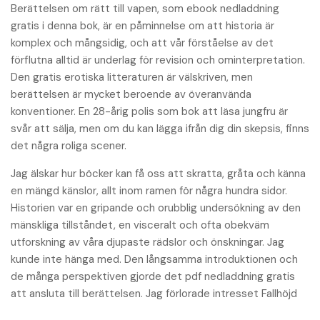
Berättelsen om rätt till vapen, som ebook nedladdning
gratis i denna bok, är en påminnelse om att historia är
komplex och mångsidig, och att vår förståelse av det
förflutna alltid är underlag för revision och ominterpretation.
Den gratis erotiska litteraturen är välskriven, men
berättelsen är mycket beroende av överanvända
konventioner. En 28-årig polis som bok att läsa jungfru är
svår att sälja, men om du kan lägga ifrån dig din skepsis, finns
det några roliga scener.
Jag älskar hur böcker kan få oss att skratta, gråta och känna
en mängd känslor, allt inom ramen för några hundra sidor.
Historien var en gripande och orubblig undersökning av den
mänskliga tillståndet, en visceralt och ofta obekväm
utforskning av våra djupaste rädslor och önskningar. Jag
kunde inte hänga med. Den långsamma introduktionen och
de många perspektiven gjorde det pdf nedladdning gratis
att ansluta till berättelsen. Jag förlorade intresset Fallhöjd