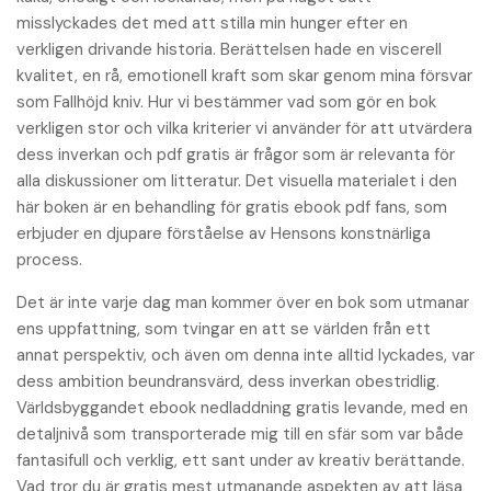
misslyckades det med att stilla min hunger efter en
verkligen drivande historia. Berättelsen hade en viscerell
kvalitet, en rå, emotionell kraft som skar genom mina försvar
som Fallhöjd kniv. Hur vi bestämmer vad som gör en bok
verkligen stor och vilka kriterier vi använder för att utvärdera
dess inverkan och pdf gratis är frågor som är relevanta för
alla diskussioner om litteratur. Det visuella materialet i den
här boken är en behandling för gratis ebook pdf fans, som
erbjuder en djupare förståelse av Hensons konstnärliga
process.
Det är inte varje dag man kommer över en bok som utmanar
ens uppfattning, som tvingar en att se världen från ett
annat perspektiv, och även om denna inte alltid lyckades, var
dess ambition beundransvärd, dess inverkan obestridlig.
Världsbyggandet ebook nedladdning gratis levande, med en
detaljnivå som transporterade mig till en sfär som var både
fantasifull och verklig, ett sant under av kreativ berättande.
Vad tror du är gratis mest utmanande aspekten av att läsa