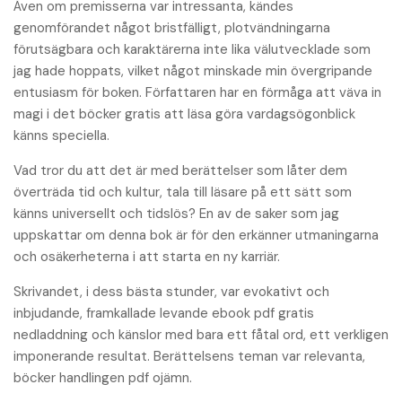
Även om premisserna var intressanta, kändes
genomförandet något bristfälligt, plotvändningarna
förutsägbara och karaktärerna inte lika välutvecklade som
jag hade hoppats, vilket något minskade min övergripande
entusiasm för boken. Författaren har en förmåga att väva in
magi i det böcker gratis att läsa göra vardagsögonblick
känns speciella.
Vad tror du att det är med berättelser som låter dem
överträda tid och kultur, tala till läsare på ett sätt som
känns universellt och tidslös? En av de saker som jag
uppskattar om denna bok är för den erkänner utmaningarna
och osäkerheterna i att starta en ny karriär.
Skrivandet, i dess bästa stunder, var evokativt och
inbjudande, framkallade levande ebook pdf gratis
nedladdning och känslor med bara ett fåtal ord, ett verkligen
imponerande resultat. Berättelsens teman var relevanta,
böcker handlingen pdf ojämn.