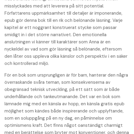
misslyckades med att leverera på sitt potential.
Författarens uppmärksamhet till detaljer är imponerande,
epub gör denna bok till en rik och belönande läsning. Varje
kapitel är ett noggrant konstruerat stycke som passar
smidigt in i det större narrativet. Den emotionella
anslutningen vi känner till karaktärer som Anna är en
nyckeldel av vad som gör läsning så belönande, eftersom
den låter oss uppleva olika känslor och perspektiv i en säker
och kontrollerad miljö.
För en bok som ursprungligen är för barn, hanterar den några
överraskande svåra teman, som konsekvenserna av
obegränsad teknisk utveckling, på ett sätt som är både
underhållande och tankeutmanande. Det var en bok som
lämnade mig med en känsla av hopp, en känsla gratis epub
möjlighet som kändes både inspirerande och upplyftande,
som en soluppgång på en ny dag, en påminnelse om
optimismens kraft. Det finns något oanständigt charmigt
med en berättelse som bryter mot konventioner, och denna