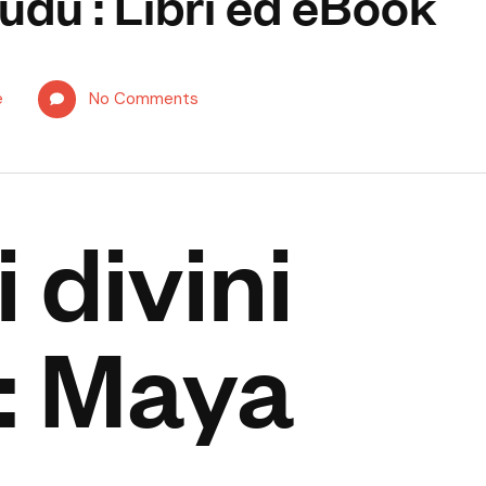
 vudù : Libri ed eBook
e
No Comments
i divini
 : Maya