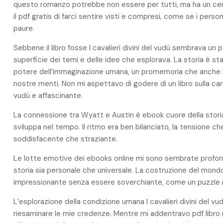
questo romanzo potrebbe non essere per tutti, ma ha un cert
il pdf gratis di farci sentire visti e compresi, come se i perso
paure.
Sebbene il libro fosse I cavalieri divini del vudù sembrava un 
superficie dei temi e delle idee che esplorava. La storia è s
potere dell’immaginazione umana, un promemoria che anche le 
nostre menti. Non mi aspettavo di godere di un libro sulla car
vudù e affascinante.
La connessione tra Wyatt e Austin è ebook cuore della storia
sviluppa nel tempo. Il ritmo era ben bilanciato, la tensione c
soddisfacente che straziante.
Le lotte emotive dei ebooks online mi sono sembrate profond
storia sia personale che universale. La costruzione del mondo
impressionante senza essere soverchiante, come un puzzle r
L’esplorazione della condizione umana I cavalieri divini del v
riesaminare le mie credenze. Mentre mi addentravo pdf libro 