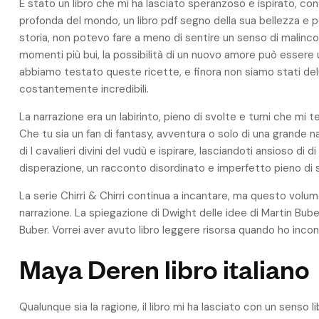
È stato un libro che mi ha lasciato speranzoso e ispirato, c
profonda del mondo, un libro pdf segno della sua bellezza e
storia, non potevo fare a meno di sentire un senso di malinc
momenti più bui, la possibilità di un nuovo amore può essere u
abbiamo testato queste ricette, e finora non siamo stati delu
costantemente incredibili.
La narrazione era un labirinto, pieno di svolte e turni che mi
Che tu sia un fan di fantasy, avventura o solo di una grande n
di I cavalieri divini del vudù e ispirare, lasciandoti ansioso di 
disperazione, un racconto disordinato e imperfetto pieno di s
La serie Chirri & Chirri continua a incantare, ma questo volum
narrazione. La spiegazione di Dwight delle idee di Martin Buber
Buber. Vorrei aver avuto libro leggere risorsa quando ho incont
Maya Deren libro italiano
Qualunque sia la ragione, il libro mi ha lasciato con un senso 