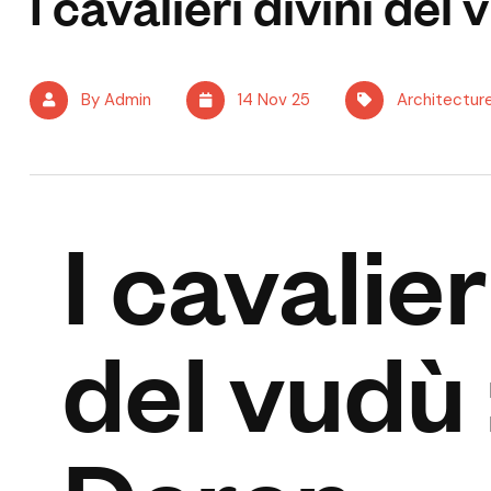
I cavalieri divini del
By Admin
14 Nov 25
Architectur
I cavalier
del vudù