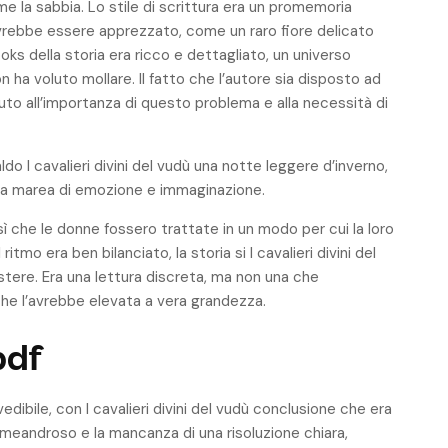
ome la sabbia. Lo stile di scrittura era un promemoria
ebbe essere apprezzato, come un raro fiore delicato
ks della storia era ricco e dettagliato, un universo
n ha voluto mollare. Il fatto che l’autore sia disposto ad
to all’importanza di questo problema e alla necessità di
o I cavalieri divini del vudù una notte leggere d’inverno,
na marea di emozione e immaginazione.
sì che le donne fossero trattate in un modo per cui la loro
tmo era ben bilanciato, la storia si I cavalieri divini del
istere. Era una lettura discreta, ma non una che
che l’avrebbe elevata a vera grandezza.
pdf
ibile, con I cavalieri divini del vudù conclusione che era
 meandroso e la mancanza di una risoluzione chiara,