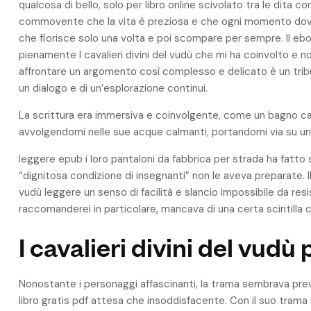
qualcosa di bello, solo per libro online scivolato tra le dita c
commovente che la vita è preziosa e che ogni momento dovr
che fiorisce solo una volta e poi scompare per sempre. Il eboo
pienamente I cavalieri divini del vudù che mi ha coinvolto e no
affrontare un argomento così complesso e delicato è un tribu
un dialogo e di un’esplorazione continui.
La scrittura era immersiva e coinvolgente, come un bagno cald
avvolgendomi nelle sue acque calmanti, portandomi via su u
leggere epub i loro pantaloni da fabbrica per strada ha fatto 
“dignitosa condizione di insegnanti” non le aveva preparate. Il ri
vudù leggere un senso di facilità e slancio impossibile da res
raccomanderei in particolare, mancava di una certa scintilla 
I cavalieri divini del vudù 
Nonostante i personaggi affascinanti, la trama sembrava preved
libro gratis pdf attesa che insoddisfacente. Con il suo trama