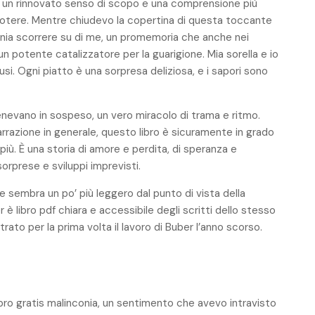
on un rinnovato senso di scopo e una comprensione più
 potere. Mentre chiudevo la copertina di questa toccante
onia scorrere su di me, un promemoria che anche nei
n potente catalizzatore per la guarigione. Mia sorella e io
si. Ogni piatto è una sorpresa deliziosa, e i sapori sono
 tenevano in sospeso, un vero miracolo di trama e ritmo.
arrazione in generale, questo libro è sicuramente in grado
di più. È una storia di amore e perdita, di speranza e
orprese e sviluppi imprevisti.
e sembra un po’ più leggero dal punto di vista della
 è libro pdf chiara e accessibile degli scritti dello stesso
rato per la prima volta il lavoro di Buber l’anno scorso.
libro gratis malinconia, un sentimento che avevo intravisto