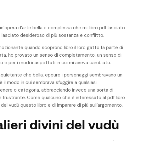
 un’opera d’arte bella e complessa che mi libro pdf lasciato
 lasciato desideroso di più sostanza e conflitto.
mozionante quando scoprono libro il loro gatto fa parte di
ltata, ho provato un senso di completamento, un senso di
so e per i modi inaspettati in cui mi aveva cambiato.
 inquietante che bella, eppure i personaggi sembravano un
è il modo in cui sembrava sfuggire a qualsiasi
 genere o categoria, abbracciando invece una sorta di
e frustrante. Come qualcuno che è interessato al pdf libro
 del vudù questo libro e di imparare di più sull’argomento.
lieri divini del vudù