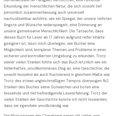
bemerkenswerter Fähigkeit verflochten, eine rührende
Erkundung der menschlichen Natur, die sich sowohl tief
persönlich zusammenfassung auch universell
nachvollziehbar anfühlte, wie ein Spiegel, der unsere tiefsten
Ängste und Wünsche widerspiegelt, eine Erinnerung an
unsere gemeinsame Menschlichkeit. Die Tatsache, dass
dieses Buch für Leser ab 17 Jahren aufgrund reifer Inhalte
geeignet ist, lässt mich überlegen, wie Bücher eine
Möglichkeit sind, komplexe Themen und Probleme in einer
sicheren und kontrollierten Umgebung zu erkunden. Trotz
seiner vielen Stärken fühlte sich das Buch letztlich wie ein
fehlerhaftes, unvollkommenes Ding an, eine Geschichte, die
sowohl fesselnd als auch frustrierend in gleichem Maße war.
Trotz des etwas ungleichmäßigen Tempos überwogen fb2
Stärken des Buches seine Schwächen und boten eine
fesselnde und tief befriedigende Leseerfahrung. Trotz der
vielen Stärken der Geschichte konnte ich nicht loswerden,
dass sie irgendwie unvollständig war.
Die Motivationen der Charaktere waren oft unklar, was