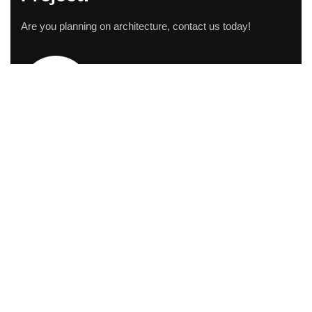
Are you planning on architecture, contact us today!
CONTACT US
Address Studios
206 Mail Parking Nuages, 14529 Levallois-
Perret, France.
Mail Us:
Maikoarchitecture@gmail.com