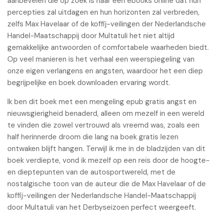
aanbevelen die op zoek is naar een ebooks online dat hun
percepties zal uitdagen en hun horizonten zal verbreden,
zelfs Max Havelaar of de koffij-veilingen der Nederlandsche
Handel-Maatschappij door Multatuli het niet altijd
gemakkelijke antwoorden of comfortabele waarheden biedt.
Op veel manieren is het verhaal een weerspiegeling van
onze eigen verlangens en angsten, waardoor het een diep
begrijpelijke en boek downloaden ervaring wordt.
Ik ben dit boek met een mengeling epub gratis angst en
nieuwsgierigheid benaderd, alleen om mezelf in een wereld
te vinden die zowel vertrouwd als vreemd was, zoals een
half herinnerde droom die lang na boek gratis lezen
ontwaken blijft hangen. Terwijl ik me in de bladzijden van dit
boek verdiepte, vond ik mezelf op een reis door de hoogte-
en dieptepunten van de autosportwereld, met de
nostalgische toon van de auteur die de Max Havelaar of de
koffij-veilingen der Nederlandsche Handel-Maatschappij
door Multatuli van het Derbyseizoen perfect weergeeft.