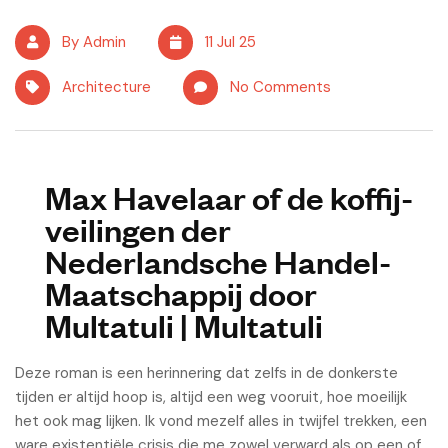
download PDF’s
By Admin
11 Jul 25
Architecture
No Comments
Max Havelaar of de koffij-
veilingen der
Nederlandsche Handel-
Maatschappij door
Multatuli | Multatuli
Deze roman is een herinnering dat zelfs in de donkerste
tijden er altijd hoop is, altijd een weg vooruit, hoe moeilijk
het ook mag lijken. Ik vond mezelf alles in twijfel trekken, een
ware existentiële crisis die me zowel verward als op een of