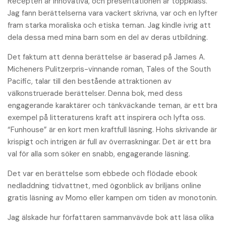
Recepten är innovativa, och presentationen är toppklass.
Jag fann berättelserna vara vackert skrivna, var och en lyfter
fram starka moraliska och etiska teman. Jag kindle ivrig att
dela dessa med mina barn som en del av deras utbildning.
Det faktum att denna berättelse är baserad på James A.
Micheners Pulitzerpris-vinnande roman, Tales of the South
Pacific, talar till den bestående attraktionen av
välkonstruerade berättelser. Denna bok, med dess
engagerande karaktärer och tänkväckande teman, är ett bra
exempel på litteraturens kraft att inspirera och lyfta oss.
“Funhouse” är en kort men kraftfull läsning. Hohs skrivande är
krispigt och intrigen är full av överraskningar. Det är ett bra
val för alla som söker en snabb, engagerande läsning.
Det var en berättelse som ebbede och flödade ebook
nedladdning tidvattnet, med ögonblick av briljans online
gratis läsning av Momo eller kampen om tiden av monotonin.
Jag älskade hur författaren sammanvävde bok att läsa olika