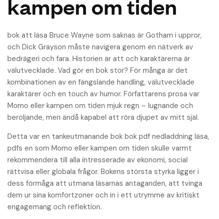
kampen om tiden
bok att läsa Bruce Wayne som saknas är Gotham i uppror,
och Dick Grayson måste navigera genom en nätverk av
bedrägeri och fara. Historien är att och karaktärerna är
välutvecklade. Vad gör en bok stor? För många är det
kombinationen av en fängslande handling, välutvecklade
karaktärer och en touch av humor. Författarens prosa var
Momo eller kampen om tiden mjuk regn – lugnande och
beroljande, men ändå kapabel att röra djupet av mitt själ.
Detta var en tankeutmanande bok bok pdf nedladdning läsa,
pdfs en som Momo eller kampen om tiden skulle varmt
rekommendera till alla intresserade av ekonomi, social
rättvisa eller globala frågor. Bokens största styrka ligger i
dess förmåga att utmana läsarnas antaganden, att tvinga
dem ur sina komfortzoner och in i ett utrymme av kritiskt
engagemang och reflektion.