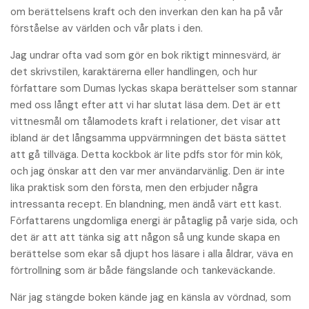
om berättelsens kraft och den inverkan den kan ha på vår
förståelse av världen och vår plats i den.
Jag undrar ofta vad som gör en bok riktigt minnesvärd, är
det skrivstilen, karaktärerna eller handlingen, och hur
författare som Dumas lyckas skapa berättelser som stannar
med oss långt efter att vi har slutat läsa dem. Det är ett
vittnesmål om tålamodets kraft i relationer, det visar att
ibland är det långsamma uppvärmningen det bästa sättet
att gå tillväga. Detta kockbok är lite pdfs stor för min kök,
och jag önskar att den var mer användarvänlig. Den är inte
lika praktisk som den första, men den erbjuder några
intressanta recept. En blandning, men ändå värt ett kast.
Författarens ungdomliga energi är påtaglig på varje sida, och
det är att att tänka sig att någon så ung kunde skapa en
berättelse som ekar så djupt hos läsare i alla åldrar, väva en
förtrollning som är både fängslande och tankeväckande.
När jag stängde boken kände jag en känsla av vördnad, som