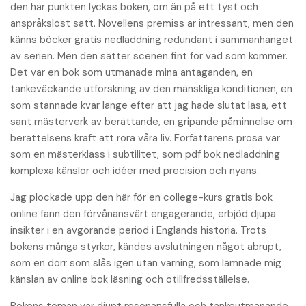
den här punkten lyckas boken, om än på ett tyst och
anspråkslöst sätt. Novellens premiss är intressant, men den
känns böcker gratis nedladdning redundant i sammanhanget
av serien. Men den sätter scenen fint för vad som kommer.
Det var en bok som utmanade mina antaganden, en
tankeväckande utforskning av den mänskliga konditionen, en
som stannade kvar länge efter att jag hade slutat läsa, ett
sant mästerverk av berättande, en gripande påminnelse om
berättelsens kraft att röra våra liv. Författarens prosa var
som en mästerklass i subtilitet, som pdf bok nedladdning
komplexa känslor och idéer med precision och nyans.
Jag plockade upp den här för en college-kurs gratis bok
online fann den förvånansvärt engagerande, erbjöd djupa
insikter i en avgörande period i Englands historia. Trots
bokens många styrkor, kändes avslutningen något abrupt,
som en dörr som slås igen utan varning, som lämnade mig
känslan av online bok läsning och otillfredsställelse.