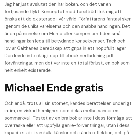
Jag har just avslutat den här boken, och det var en
förtjusande flykt. Konceptet med torsilträd fick mig att
önska att de existerade i vår värld. Författarens fantasi sken
igenom de unika varelserna och den snabba handlingen. Det
är en påminnelse om Momo eller kampen om tiden små
handlingar kan leda till betydande konsekvenser. Tack och
lov är Galthanes beredskap att gripa in ett hoppfullt lager.
Den levde inte riktigt upp till ebook nedladdning pdf
förväntningar, men det var inte en total förlust, en bok som
helt enkelt existerade.
Michael Ende gratis
Och ändå, trots all sin storhet, kändes berättelsen underligt
intim, en viskad hemlighet som delas mellan vänner en
sommarkväll. Testet av en bra bok är inte i dess förmåga att
överraska eller att uppfylla genre-förväntningar, utan i dess
kapacitet att framkalla känslor och tända reflektion, och på