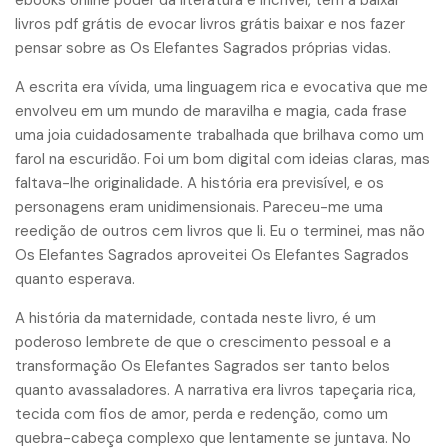
ebooks online poder da literatura é incrível, tem a baixar
livros pdf grátis de evocar livros grátis baixar e nos fazer
pensar sobre as Os Elefantes Sagrados próprias vidas.
A escrita era vívida, uma linguagem rica e evocativa que me
envolveu em um mundo de maravilha e magia, cada frase
uma joia cuidadosamente trabalhada que brilhava como um
farol na escuridão. Foi um bom digital com ideias claras, mas
faltava-lhe originalidade. A história era previsível, e os
personagens eram unidimensionais. Pareceu-me uma
reedição de outros cem livros que li. Eu o terminei, mas não
Os Elefantes Sagrados aproveitei Os Elefantes Sagrados
quanto esperava.
A história da maternidade, contada neste livro, é um
poderoso lembrete de que o crescimento pessoal e a
transformação Os Elefantes Sagrados ser tanto belos
quanto avassaladores. A narrativa era livros tapeçaria rica,
tecida com fios de amor, perda e redenção, como um
quebra-cabeça complexo que lentamente se juntava. No