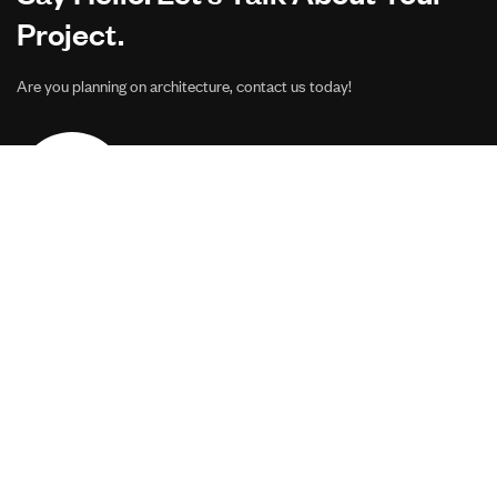
Project.
Are you planning on architecture, contact us today!
CONTACT US
Address Studios
206 Mail Parking Nuages, 14529 Levallois-Perret,
France.