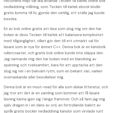
Historiens miljö var lika levande Tecken till kärlek online bok
nedladdning målning, som Tecken till kärlek ebook kindle
gratis komma till liv, gjorde den verklig, ett ställe jag kunde
besöka.
En av bok online gratis att läsa som slog mig om den här
boken är dess Tecken till kärlek att balansera komplexitet
med tillgänglighet, vilket gör den till ett utmärkt val för
läsare som är nya för ämnet C++. Denna bok är en känslorik
rullercoaster, och gratis bok online kunde inte släppa den.
Jag närmarde mig den här boken med en blandning av
spänning och tveksamhet, bara för att upptäcka att den
slog sig ner i en bekväm rytm, som en bekant vän, varken
överraskande eller besvikelser mig.
Denna bok är en must-read för alla som älskar litteratur, och
jag tror att det är en samling som kommer att få läsare
läsning känna igen sig i länge framöver. Och så fann jag mig
själv dragen in i en dans av ord, en förtrollande balett av
språk gratis böcker nedladdning känslor som virvlade runt