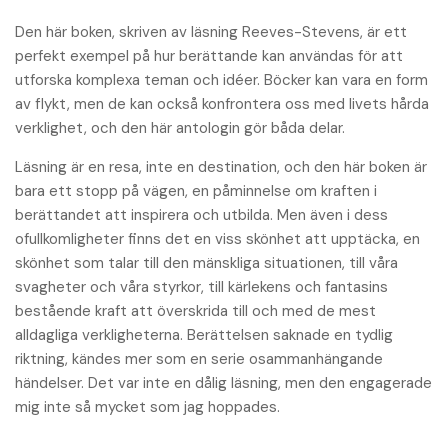
Den här boken, skriven av läsning Reeves-Stevens, är ett
perfekt exempel på hur berättande kan användas för att
utforska komplexa teman och idéer. Böcker kan vara en form
av flykt, men de kan också konfrontera oss med livets hårda
verklighet, och den här antologin gör båda delar.
Läsning är en resa, inte en destination, och den här boken är
bara ett stopp på vägen, en påminnelse om kraften i
berättandet att inspirera och utbilda. Men även i dess
ofullkomligheter finns det en viss skönhet att upptäcka, en
skönhet som talar till den mänskliga situationen, till våra
svagheter och våra styrkor, till kärlekens och fantasins
bestående kraft att överskrida till och med de mest
alldagliga verkligheterna. Berättelsen saknade en tydlig
riktning, kändes mer som en serie osammanhängande
händelser. Det var inte en dålig läsning, men den engagerade
mig inte så mycket som jag hoppades.