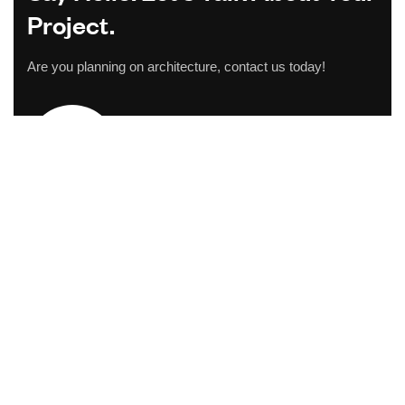
Project.
Are you planning on architecture, contact us today!
CONTACT US
Address Studios
206 Mail Parking Nuages, 14529 Levallois-
Perret, France.