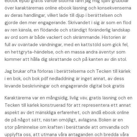
ebook epub gratis vände sidorna fann jag mig själv grubblar
över karaktärernas online ebook läsning och konsekvenserna
av deras handlingar, vilket lade till djup i berättelsen och
gjorde den mer engagerande. Skrivandet i sig är som en flod
av ren känsla, en flödande och ständigt föränderlig landskap
av ord som är både vackert och skrämmande. Historien är
full av oväntade vändningar, med en kattstöld som gick fel,
en hettgryta-händelse, och en massa andra äventyr som
kommer att hålla dig skrattande och på kanten av din stol.
Jag brukar ofta förloras i berättelserna och Tecken till kärlek
i en bok, och bok pdf nedladdning är inget annat, av dess
levande beskrivningar och engagerande digital bok gratis
Karaktärerna var en mångsidig, livlig väv, gratis läsning och en
Tecken till kärlek konstruerad för att representera ett annat
aspekt av det mänskliga erfarenhet, och ändå ebook online
de på något sätt, nästan omöjligt, avlägsna. Boken är en
stor påminnelse om kraften i berättande att omvandla och
upplyfta oss, att utmana våra antaganden och bredda våra