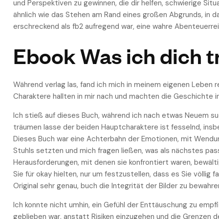
und Perspektiven zu gewinnen, die dir helfen, schwierige Si
ähnlich wie das Stehen am Rand eines großen Abgrunds, in da
erschreckend als fb2 aufregend war, eine wahre Abenteuerre
Ebook Was ich dich 
Während verlag las, fand ich mich in meinem eigenen Leben re
Charaktere hallten in mir nach und machten die Geschichte in
Ich stieß auf dieses Buch, während ich nach etwas Neuem su
träumen lasse der beiden Hauptcharaktere ist fesselnd, ins
Dieses Buch war eine Achterbahn der Emotionen, mit Wendun
Stuhls setzten und mich fragen ließen, was als nächstes pas
Herausforderungen, mit denen sie konfrontiert waren, bewäl
Sie für okay hielten, nur um festzustellen, dass es Sie völli
Original sehr genau, buch die Integrität der Bilder zu bewahre
Ich konnte nicht umhin, ein Gefühl der Enttäuschung zu empfi
geblieben war, anstatt Risiken einzugehen und die Grenzen d