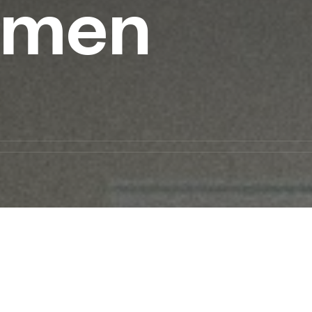
äumen
)