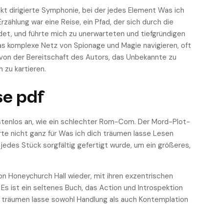
t dirigierte Symphonie, bei der jedes Element Was ich
zählung war eine Reise, ein Pfad, der sich durch die
t, und führte mich zu unerwarteten und tiefgründigen
as komplexe Netz von Spionage und Magie navigieren, oft
t von der Bereitschaft des Autors, das Unbekannte zu
 zu kartieren.
se pdf
stenlos an, wie ein schlechter Rom-Com. Der Mord-Plot-
rte nicht ganz für Was ich dich träumen lasse Lesen
edes Stück sorgfältig gefertigt wurde, um ein größeres,
von Honeychurch Hall wieder, mit ihren exzentrischen
s ist ein seltenes Buch, das Action und Introspektion
ich träumen lasse sowohl Handlung als auch Kontemplation